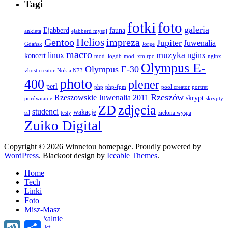
Tagi
fotki
foto
galeria
Ejabberd
fauna
ankieta
ejabberd mysql
Helios
Gentoo
impreza
Jupiter
Juwenalia
Gdańsk
Jorge
macro
muzyka
linux
nginx
koncert
mod_logdb
mod_xmlrpc
nginx
Olympus E-
Olympus E-30
vhost creator
Nokia N73
photo
400
plener
perl
php
php-fpm
pool creator
portret
Rzeszów
Rzeszowskie Juwenalia 2011
skrypt
porównanie
skrypty
ZD
zdjęcia
studenci
wakacje
ssl
testy
zielona wyspa
Zuiko Digital
Copyright © 2026 Winnetou homepage. Proudly powered by
WordPress
. Blackoot design by
Iceable Themes
.
Home
Tech
Linki
Foto
Misz-Masz
Muzykalnie
Wykop
Share
Kontakt