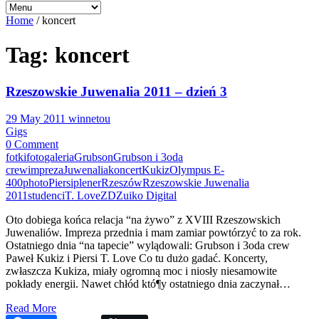
Home
/
koncert
Tag: koncert
Rzeszowskie Juwenalia 2011 – dzień 3
29 May 2011
winnetou
Gigs
0 Comment
fotki
foto
galeria
Grubson
Grubson i 3oda
crew
impreza
Juwenalia
koncert
Kukiz
Olympus E-
400
photo
Piersi
plener
Rzeszów
Rzeszowskie Juwenalia
2011
studenci
T. Love
ZD
Zuiko Digital
Oto dobiega końca relacja “na żywo” z XVIII Rzeszowskich
Juwenaliów. Impreza przednia i mam zamiar powtórzyć to za rok.
Ostatniego dnia “na tapecie” wylądowali: Grubson i 3oda crew
Paweł Kukiz i Piersi T. Love Co tu dużo gadać. Koncerty,
zwłaszcza Kukiza, miały ogromną moc i niosły niesamowite
pokłady energii. Nawet chłód któ¶y ostatniego dnia zaczynał…
Read More