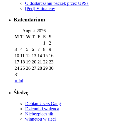
O dostarczaniu paczek przez UPSa
[Perl] Virtualenv
Kalendarium
August 2026
M
T
W
T
F
S
S
1
2
3
4
5
6
7
8
9
10
11
12
13
14
15
16
17
18
19
20
21
22
23
24
25
26
27
28
29
30
31
« Jul
Śledzę
Debian Users Gang
Dzienniki szaleńca
Niebezpiecznik
winnetou w sieci