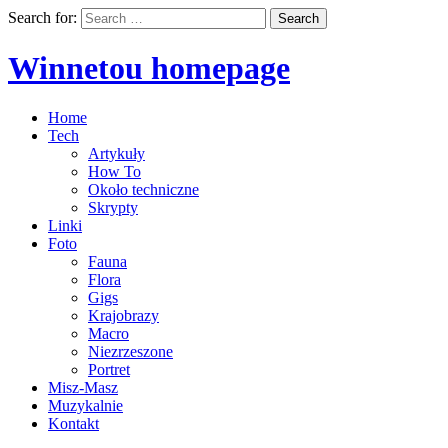
Search for:
Winnetou homepage
Home
Tech
Artykuły
How To
Około techniczne
Skrypty
Linki
Foto
Fauna
Flora
Gigs
Krajobrazy
Macro
Niezrzeszone
Portret
Misz-Masz
Muzykalnie
Kontakt