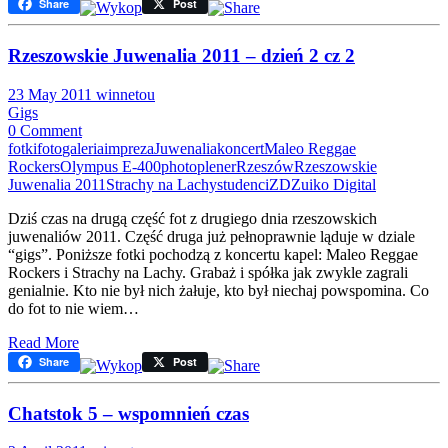
Share
Post
Rzeszowskie Juwenalia 2011 – dzień 2 cz 2
23 May 2011
winnetou
Gigs
0 Comment
fotki
foto
galeria
impreza
Juwenalia
koncert
Maleo Reggae
Rockers
Olympus E-400
photo
plener
Rzeszów
Rzeszowskie
Juwenalia 2011
Strachy na Lachy
studenci
ZD
Zuiko Digital
Dziś czas na drugą część fot z drugiego dnia rzeszowskich
juwenaliów 2011. Część druga już pełnoprawnie ląduje w dziale
“gigs”. Poniższe fotki pochodzą z koncertu kapel: Maleo Reggae
Rockers i Strachy na Lachy. Grabaż i spółka jak zwykle zagrali
genialnie. Kto nie był nich żałuje, kto był niechaj powspomina. Co
do fot to nie wiem…
Read More
Share
Post
Chatstok 5 – wspomnień czas