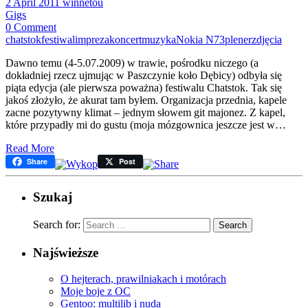
2 April 2011
winnetou
Gigs
0 Comment
chatstok
festiwal
impreza
koncert
muzyka
Nokia N73
plener
zdjęcia
Dawno temu (4-5.07.2009) w trawie, pośrodku niczego (a
dokładniej rzecz ujmując w Paszczynie koło Dębicy) odbyła się
piąta edycja (ale pierwsza poważna) festiwalu Chatstok. Tak się
jakoś złożyło, że akurat tam byłem. Organizacja przednia, kapele
zacne pozytywny klimat – jednym słowem git majonez. Z kapel,
które przypadły mi do gustu (moja mózgownica jeszcze jest w…
Read More
Share
Post
Szukaj
Search for:
Najświeższe
O hejterach, prawilniakach i motórach
Moje boje z OC
Gentoo: multilib i nuda