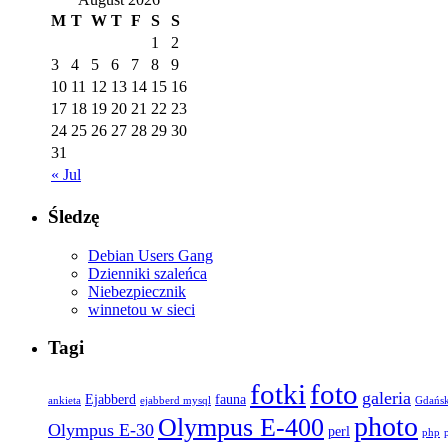
M
T
W
T
F
S
S
1
2
3
4
5
6
7
8
9
10
11
12
13
14
15
16
17
18
19
20
21
22
23
24
25
26
27
28
29
30
31
« Jul
Śledzę
Debian Users Gang
Dzienniki szaleńca
Niebezpiecznik
winnetou w sieci
Tagi
fotki
foto
galeria
Ejabberd
fauna
ankieta
ejabberd mysql
Gdańs
photo
Olympus E-400
Olympus E-30
perl
php