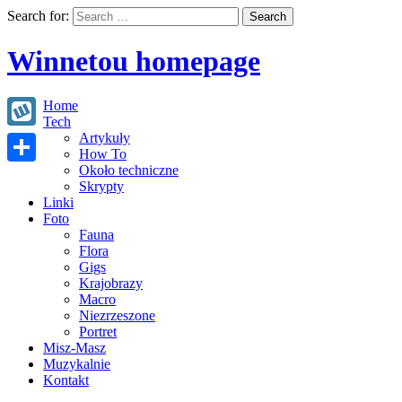
Search for:
Winnetou homepage
Home
Tech
Artykuły
Wykop
How To
Około techniczne
Share
Skrypty
Linki
Foto
Fauna
Flora
Gigs
Krajobrazy
Macro
Niezrzeszone
Portret
Misz-Masz
Muzykalnie
Kontakt