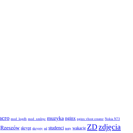
acro
muzyka
nginx
mod_logdb
mod_xmlrpc
nginx vhost creator
Nokia N73
ZD
zdjęcia
Rzeszów
studenci
skrypt
wakacje
skrypty
ssl
testy