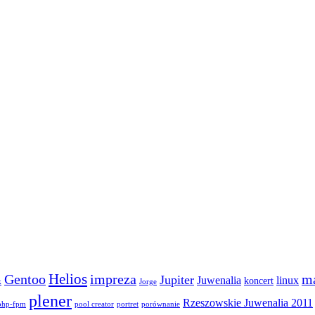
Helios
Gentoo
impreza
m
Jupiter
Juwenalia
linux
koncert
k
Jorge
plener
Rzeszowskie Juwenalia 2011
php-fpm
pool creator
portret
porównanie