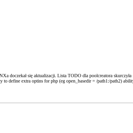
 doczekał się aktualizacji. Lista TODO dla poolcreatora skurczyła s
lity to define extra optins for php (eg open_basedir = /path1:/path2) abil