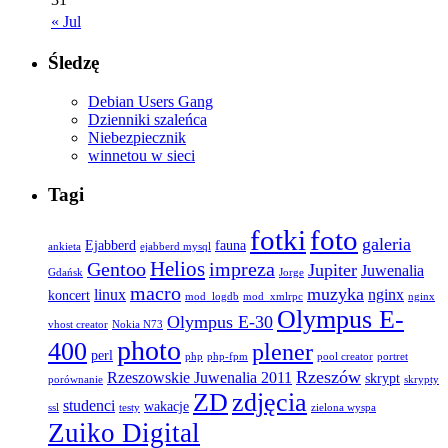
« Jul
Śledzę
Debian Users Gang
Dzienniki szaleńca
Niebezpiecznik
winnetou w sieci
Tagi
fotki
foto
galeria
Ejabberd
fauna
ankieta
ejabberd mysql
Helios
Gentoo
impreza
Jupiter
Juwenalia
Gdańsk
Jorge
macro
muzyka
linux
nginx
koncert
mod_logdb
mod_xmlrpc
nginx
Olympus E-
Olympus E-30
vhost creator
Nokia N73
photo
400
plener
perl
php
php-fpm
pool creator
portret
Rzeszów
Rzeszowskie Juwenalia 2011
skrypt
porównanie
skrypty
ZD
zdjęcia
studenci
wakacje
ssl
testy
zielona wyspa
Zuiko Digital