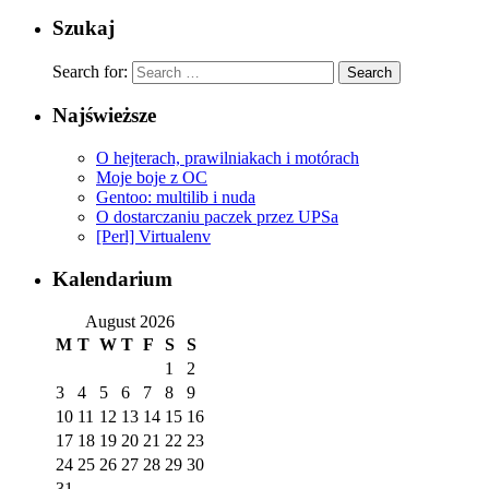
Szukaj
Search for:
Najświeższe
O hejterach, prawilniakach i motórach
Moje boje z OC
Gentoo: multilib i nuda
O dostarczaniu paczek przez UPSa
[Perl] Virtualenv
Kalendarium
August 2026
M
T
W
T
F
S
S
1
2
3
4
5
6
7
8
9
10
11
12
13
14
15
16
17
18
19
20
21
22
23
24
25
26
27
28
29
30
31