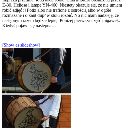
E-30, Heliosa i lampe YN-460. Niestety okazuje się, że nie umiem
robić zdjęć ;] Fotki albo nie trafione z ostrością albo w ogóle
rozmazane i o kant dup^w stołu rozbić. No nic mam nadzieję, że
następnym razem będzie lepiej. Poniżej pierwsza część migawek.
Kiedyś pojawi się następna…
[Show as slideshow]