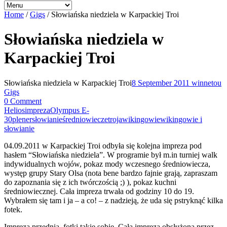
Home
/
Gigs
/
Słowiańska niedziela w Karpackiej Troi
Słowiańska niedziela w
Karpackiej Troi
Słowiańska niedziela w Karpackiej Troi
8 September 2011
winnetou
Gigs
0 Comment
Helios
impreza
Olympus E-
30
plener
słowianie
średniowiecze
troja
wikingowie
wikingowie i
słowianie
04.09.2011 w Karpackiej Troi odbyła się kolejna impreza pod
hasłem “Słowiańska niedziela”. W programie był m.in turniej walk
indywidualnych wojów, pokaz mody wczesnego średniowiecza,
występ grupy Stary Olsa (nota bene bardzo fajnie grają, zapraszam
do zapoznania się z ich twórczością ;) ), pokaz kuchni
średniowiecznej. Cała impreza trwała od godziny 10 do 19.
Wybrałem się tam i ja – a co! – z nadzieją, że uda się pstryknąć kilka
fotek.
Impreza przednia, fotki takie sobie. Cała impreza obsłużona przez