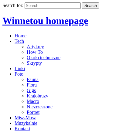
Search for:
Winnetou homepage
Home
Tech
Artykuły
How To
Około techniczne
Skrypty
Linki
Foto
Fauna
Flora
Gigs
Krajobrazy
Macro
Niezrzeszone
Portret
Misz-Masz
Muzykalnie
Kontakt