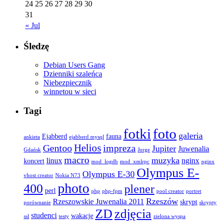
24
25
26
27
28
29
30
31
« Jul
Śledzę
Debian Users Gang
Dzienniki szaleńca
Niebezpiecznik
winnetou w sieci
Tagi
fotki
foto
galeria
Ejabberd
fauna
ankieta
ejabberd mysql
Helios
Gentoo
impreza
Jupiter
Juwenalia
Gdańsk
Jorge
macro
muzyka
linux
nginx
koncert
mod_logdb
mod_xmlrpc
nginx
Olympus E-
Olympus E-30
vhost creator
Nokia N73
photo
400
plener
perl
php
php-fpm
pool creator
portret
Rzeszów
Rzeszowskie Juwenalia 2011
skrypt
porównanie
skrypty
ZD
zdjęcia
studenci
wakacje
ssl
testy
zielona wyspa