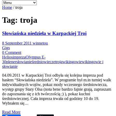
Home
/
troja
Tag: troja
Słowiańska niedziela w Karpackiej Troi
8 September 2011
winnetou
Gigs
0 Comment
Helios
impreza
Olympus E-
30
plener
słowianie
średniowiecze
troja
wikingowie
wikingowie i
słowianie
04.09.2011 w Karpackiej Troi odbyła się kolejna impreza pod
hasłem “Słowiańska niedziela”. W programie był m.in turniej walk
indywidualnych wojów, pokaz mody wczesnego średniowiecza,
występ grupy Stary Olsa (nota bene bardzo fajnie grają, zapraszam
do zapoznania się z ich twórczością ;) ), pokaz kuchni
średniowiecznej. Cała impreza trwała od godziny 10 do 19.
Wybrałem się…
Read More