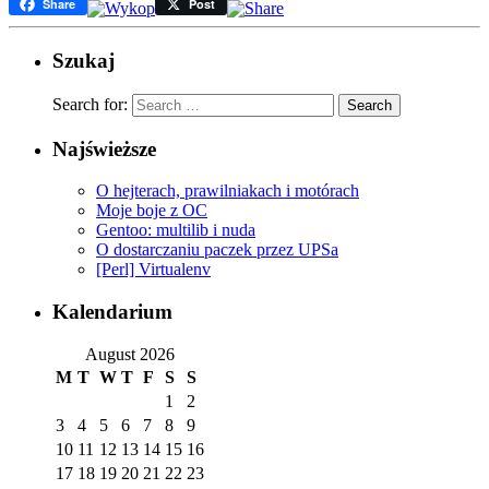
Share
Post
Szukaj
Search for:
Najświeższe
O hejterach, prawilniakach i motórach
Moje boje z OC
Gentoo: multilib i nuda
O dostarczaniu paczek przez UPSa
[Perl] Virtualenv
Kalendarium
August 2026
M
T
W
T
F
S
S
1
2
3
4
5
6
7
8
9
10
11
12
13
14
15
16
17
18
19
20
21
22
23