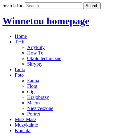
Search for:
Winnetou homepage
Home
Tech
Artykuły
How To
Około techniczne
Skrypty
Linki
Foto
Fauna
Flora
Gigs
Krajobrazy
Macro
Niezrzeszone
Portret
Misz-Masz
Muzykalnie
Kontakt