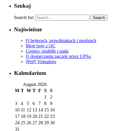
Szukaj
Search for:
Najświeższe
O hejterach, prawilniakach i motórach
Moje boje z OC
Gentoo: multilib i nuda
O dostarczaniu paczek przez UPSa
[Perl] Virtualenv
Kalendarium
August 2026
M
T
W
T
F
S
S
1
2
3
4
5
6
7
8
9
10
11
12
13
14
15
16
17
18
19
20
21
22
23
24
25
26
27
28
29
30
31