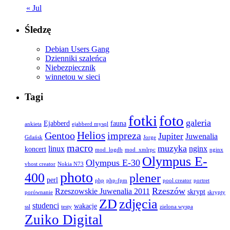
« Jul
Śledzę
Debian Users Gang
Dzienniki szaleńca
Niebezpiecznik
winnetou w sieci
Tagi
fotki
foto
galeria
Ejabberd
fauna
ankieta
ejabberd mysql
Helios
Gentoo
impreza
Jupiter
Juwenalia
Gdańsk
Jorge
macro
muzyka
linux
nginx
koncert
mod_logdb
mod_xmlrpc
nginx
Olympus E-
Olympus E-30
vhost creator
Nokia N73
photo
400
plener
perl
php
php-fpm
pool creator
portret
Rzeszów
Rzeszowskie Juwenalia 2011
skrypt
porównanie
skrypty
ZD
zdjęcia
studenci
wakacje
ssl
testy
zielona wyspa
Zuiko Digital