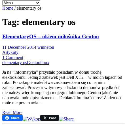
Home
/
elementary os
Tag: elementary os
ElementaryOS – okiem miłośnika Gentoo
11 December 2014
winnetou
Artykuły
1 Comment
elementary os
Gentoo
linux
Ja na “informatyka” przystało posiadam w domu trochę
elektrozłomu. Jedną z zabawek jest Dell XT2 – w moich łapach od
roku. Po zakupie maleństwa zastanawiałem się co na nim
zainstalować. Procesor w tym wynalazku do demonów prędkości
nie należy więc kompilacja mojego ulubionego Gentoo jakoś nie
napawała mnie optymizmem… Debian/Ubuntu/Centos? Żaden do
mnie nie przemawia…
Read More
Share
Post