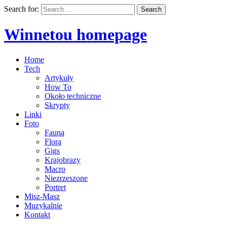
Search for:
Winnetou homepage
Home
Tech
Artykuły
How To
Około techniczne
Skrypty
Linki
Foto
Fauna
Flora
Gigs
Krajobrazy
Macro
Niezrzeszone
Portret
Misz-Masz
Muzykalnie
Kontakt