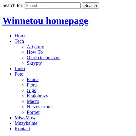
Search for:
Winnetou homepage
Home
Tech
Artykuły
How To
Około techniczne
Skrypty
Linki
Foto
Fauna
Flora
Gigs
Krajobrazy
Macro
Niezrzeszone
Portret
Misz-Masz
Muzykalnie
Kontakt