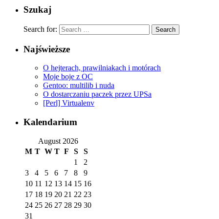
Szukaj
Search for:
Najświeższe
O hejterach, prawilniakach i motórach
Moje boje z OC
Gentoo: multilib i nuda
O dostarczaniu paczek przez UPSa
[Perl] Virtualenv
Kalendarium
August 2026
M
T
W
T
F
S
S
1
2
3
4
5
6
7
8
9
10
11
12
13
14
15
16
17
18
19
20
21
22
23
24
25
26
27
28
29
30
31