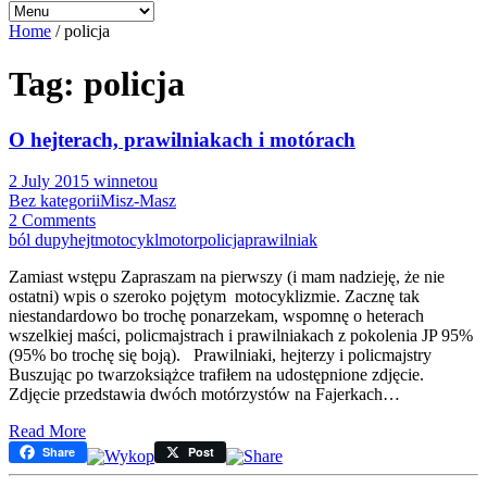
Home
/
policja
Tag: policja
O hejterach, prawilniakach i motórach
2 July 2015
winnetou
Bez kategorii
Misz-Masz
2 Comments
ból dupy
hejt
motocykl
motor
policja
prawilniak
Zamiast wstępu Zapraszam na pierwszy (i mam nadzieję, że nie
ostatni) wpis o szeroko pojętym motocyklizmie. Zacznę tak
niestandardowo bo trochę ponarzekam, wspomnę o heterach
wszelkiej maści, policmajstrach i prawilniakach z pokolenia JP 95%
(95% bo trochę się boją). Prawilniaki, hejterzy i policmajstry
Buszując po twarzoksiążce trafiłem na udostępnione zdjęcie.
Zdjęcie przedstawia dwóch motórzystów na Fajerkach…
Read More
Share
Post