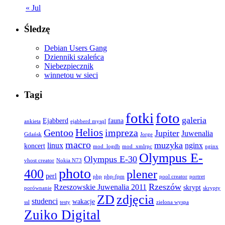
« Jul
Śledzę
Debian Users Gang
Dzienniki szaleńca
Niebezpiecznik
winnetou w sieci
Tagi
fotki
foto
galeria
Ejabberd
fauna
ankieta
ejabberd mysql
Helios
Gentoo
impreza
Jupiter
Juwenalia
Gdańsk
Jorge
macro
muzyka
linux
nginx
koncert
mod_logdb
mod_xmlrpc
nginx
Olympus E-
Olympus E-30
vhost creator
Nokia N73
photo
400
plener
perl
php
php-fpm
pool creator
portret
Rzeszów
Rzeszowskie Juwenalia 2011
skrypt
porównanie
skrypty
ZD
zdjęcia
studenci
wakacje
ssl
testy
zielona wyspa
Zuiko Digital