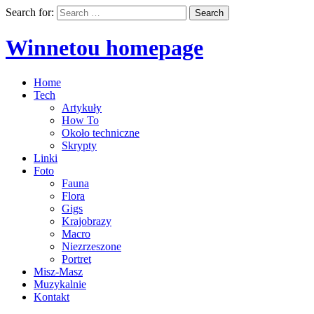
Search for:
Winnetou homepage
Home
Tech
Artykuły
How To
Około techniczne
Skrypty
Linki
Foto
Fauna
Flora
Gigs
Krajobrazy
Macro
Niezrzeszone
Portret
Misz-Masz
Muzykalnie
Kontakt