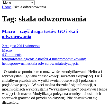
Home
/
skala odwzorowania
Tag: skala odwzorowania
Macro – część druga testów GO i skali
odwzorowania
2 August 2011
winnetou
Macro
4 Comments
fotografowanie
głębia ostrości
GO
macro
modyfikowany
helios
porównanie
skala odwzorowania
testy
zdjęcia
Ostatnio wspominałem o możliwości zmodyfikowania Heliosa i
wykorzystaniu go jako “nasadkowej” soczewki skupiającej. Dziś
chciałbym przedstawić wyniki swoich obserwacji i pokazać 3
poglądowe pstryki. W sieci można doszukać się informacji, o
możliwościach wykorzystania “wykastrowanego” obiektywu Helios
w zdjęciach macro. Modyfikacja polega na usunięciu 2 ostatnich
soczewek (patrząc od przodu obiektywu). Nie doszukałem się
dlaczego…