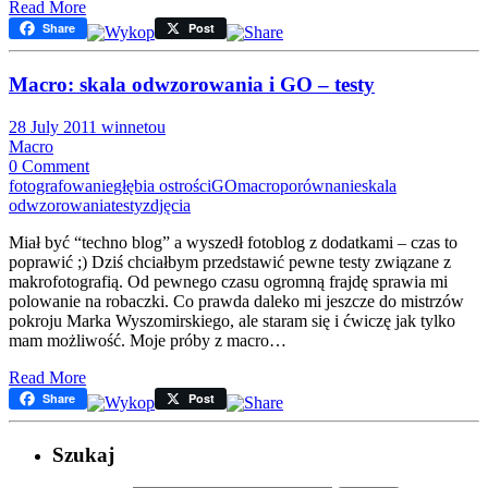
Read More
Share
Post
Macro: skala odwzorowania i GO – testy
28 July 2011
winnetou
Macro
0 Comment
fotografowanie
głębia ostrości
GO
macro
porównanie
skala
odwzorowania
testy
zdjęcia
Miał być “techno blog” a wyszedł fotoblog z dodatkami – czas to
poprawić ;) Dziś chciałbym przedstawić pewne testy związane z
makrofotografią. Od pewnego czasu ogromną frajdę sprawia mi
polowanie na robaczki. Co prawda daleko mi jeszcze do mistrzów
pokroju Marka Wyszomirskiego, ale staram się i ćwiczę jak tylko
mam możliwość. Moje próby z macro…
Read More
Share
Post
Szukaj