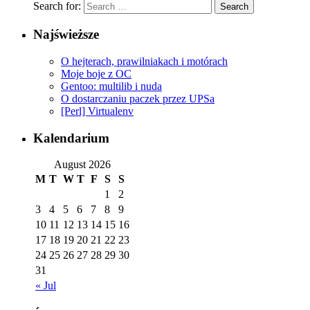
Search for:
Najświeższe
O hejterach, prawilniakach i motórach
Moje boje z OC
Gentoo: multilib i nuda
O dostarczaniu paczek przez UPSa
[Perl] Virtualenv
Kalendarium
August 2026
M
T
W
T
F
S
S
1
2
3
4
5
6
7
8
9
10
11
12
13
14
15
16
17
18
19
20
21
22
23
24
25
26
27
28
29
30
31
« Jul