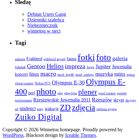
Śledzę
Debian Users Gang
Dzienniki szaleńca
Niebezpiecznik
winnetou w sieci
Tagi
fotki
foto
galeria
Ejabberd
fauna
ankieta
ejabberd mysql
Helios
Gentoo
impreza
Jupiter
Juwenalia
Gdańsk
Jorge
macro
muzyka
linux
nginx
koncert
mod_logdb
mod_xmlrpc
nginx
Olympus E-
Olympus E-30
vhost creator
Nokia N73
photo
400
plener
perl
php
php-fpm
pool creator
portret
Rzeszów
Rzeszowskie Juwenalia 2011
skrypt
porównanie
skrypty
ZD
zdjęcia
studenci
wakacje
ssl
testy
zielona wyspa
Zuiko Digital
Copyright © 2026 Winnetou homepage. Proudly powered by
WordPress
. Blackoot design by
Iceable Themes
.