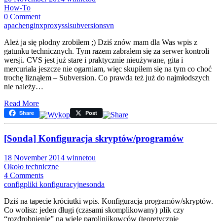
How-To
0 Comment
apache
nginx
proxy
ssl
subversion
svn
Ależ ja się płodny zrobiłem ;) Dziś znów mam dla Was wpis z
gatunku technicznych. Tym razem zabrałem się za serwer kontroli
wersji. CVS jest już stare i praktycznie nieużywane, gita i
mercuriala jeszcze nie ogarniam, więc skupiłem się na tym co choć
trochę liznąłem – Subversion. Co prawda też już do najmłodszych
nie należy…
Read More
Share
Post
[Sonda] Konfiguracja skryptów/programów
18 November 2014
winnetou
Około techniczne
4 Comments
config
pliki konfiguracyjne
sonda
Dziś na tapecie króciutki wpis. Konfiguracja programów/skryptów.
Co wolisz: jeden długi (czasami skomplikowany) plik czy
“rozdrobnienie” na wiele parolinijkowców (teoretycznie