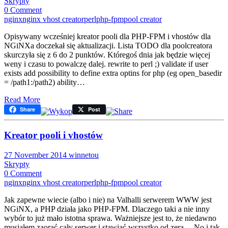
Skrypty
0 Comment
nginx
nginx vhost creator
perl
php-fpm
pool creator
Opisywany wcześniej kreator pooli dla PHP-FPM i vhostów dla
NGiNXa doczekał się aktualizacji. Lista TODO dla poolcreatora
skurczyła się z 6 do 2 punktów. Któregoś dnia jak będzie więcej
weny i czasu to powalczę dalej. rewrite to perl ;) validate if user
exists add possibility to define extra optins for php (eg open_basedir
= /path1:/path2) ability…
Read More
Share
Post
Kreator pooli i vhostów
27 November 2014
winnetou
Skrypty
0 Comment
nginx
nginx vhost creator
perl
php-fpm
pool creator
Jak zapewne wiecie (albo i nie) na Valhalli serwerem WWW jest
NGiNX, a PHP działa jako PHP-FPM. Dlaczego taki a nie inny
wybór to już mało istotna sprawa. Ważniejsze jest to, że niedawno
musiałem zaorać cały serwer i stawiać wszystko od zera… No i tak