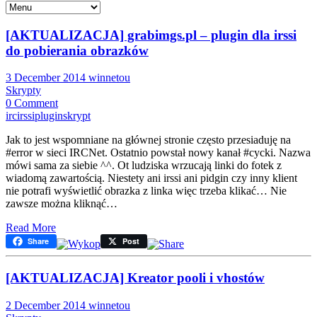
[AKTUALIZACJA] grabimgs.pl – plugin dla irssi
do pobierania obrazków
3 December 2014
winnetou
Skrypty
0 Comment
irc
irssi
plugin
skrypt
Jak to jest wspomniane na głównej stronie często przesiaduję na
#error w sieci IRCNet. Ostatnio powstał nowy kanał #cycki. Nazwa
mówi sama za siebie ^^. Ot ludziska wrzucają linki do fotek z
wiadomą zawartością. Niestety ani irssi ani pidgin czy inny klient
nie potrafi wyświetlić obrazka z linka więc trzeba klikać… Nie
zawsze można kliknąć…
Read More
Share
Post
[AKTUALIZACJA] Kreator pooli i vhostów
2 December 2014
winnetou