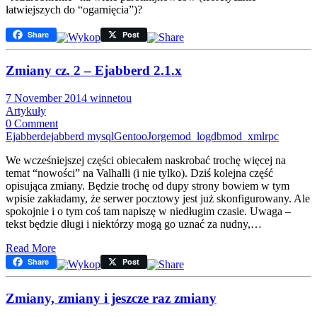
łatwiejszych do “ogarnięcia”)?
Share
Post
Zmiany cz. 2 – Ejabberd 2.1.x
7 November 2014
winnetou
Artykuły
0 Comment
Ejabberd
ejabberd mysql
Gentoo
Jorge
mod_logdb
mod_xmlrpc
We wcześniejszej części obiecałem naskrobać trochę więcej na
temat “nowości” na Valhalli (i nie tylko). Dziś kolejna część
opisująca zmiany. Będzie trochę od dupy strony bowiem w tym
wpisie zakładamy, że serwer pocztowy jest już skonfigurowany. Ale
spokojnie i o tym coś tam napiszę w niedługim czasie. Uwaga –
tekst będzie długi i niektórzy mogą go uznać za nudny,…
Read More
Share
Post
Zmiany, zmiany i jeszcze raz zmiany