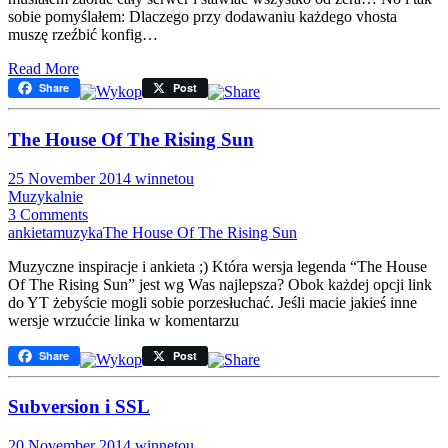
sobie pomyślałem: Dlaczego przy dodawaniu każdego vhosta
muszę rzeźbić konfig…
Read More
Share
Post
The House Of The Rising Sun
25 November 2014
winnetou
Muzykalnie
3 Comments
ankieta
muzyka
The House Of The Rising Sun
Muzyczne inspiracje i ankieta ;) Która wersja legenda “The House
Of The Rising Sun” jest wg Was najlepsza? Obok każdej opcji link
do YT żebyście mogli sobie porzesłuchać. Jeśli macie jakieś inne
wersje wrzućcie linka w komentarzu
Share
Post
Subversion i SSL
20 November 2014
winnetou