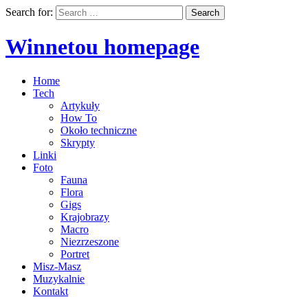
Search for:
Winnetou homepage
Home
Tech
Artykuły
How To
Około techniczne
Skrypty
Linki
Foto
Fauna
Flora
Gigs
Krajobrazy
Macro
Niezrzeszone
Portret
Misz-Masz
Muzykalnie
Kontakt