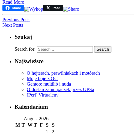
Read More
Share
Post
Previous Posts
Next Posts
Szukaj
Search for:
Najświeższe
O hejterach, prawilniakach i motórach
Moje boje z OC
Gentoo: multilib i nuda
O dostarczaniu paczek przez UPSa
[Perl] Virtualenv
Kalendarium
August 2026
M
T
W
T
F
S
S
1
2