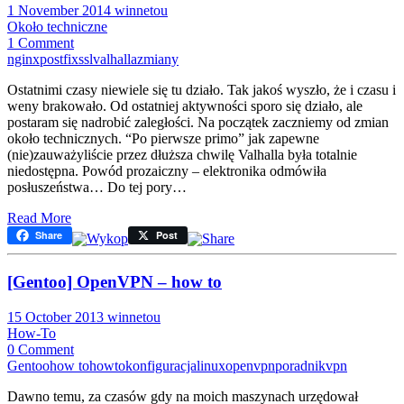
1 November 2014
winnetou
Około techniczne
1 Comment
nginx
postfix
ssl
valhalla
zmiany
Ostatnimi czasy niewiele się tu działo. Tak jakoś wyszło, że i czasu i
weny brakowało. Od ostatniej aktywności sporo się działo, ale
postaram się nadrobić zaległości. Na początek zaczniemy od zmian
około technicznych. “Po pierwsze primo” jak zapewne
(nie)zauważyliście przez dłuższa chwilę Valhalla była totalnie
niedostępna. Powód prozaiczny – elektronika odmówiła
posłuszeństwa… Do tej pory…
Read More
Share
Post
[Gentoo] OpenVPN – how to
15 October 2013
winnetou
How-To
0 Comment
Gentoo
how to
howto
konfiguracja
linux
openvpn
poradnik
vpn
Dawno temu, za czasów gdy na moich maszynach urzędował