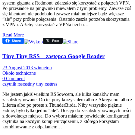
system giganta z Redmont, zdarzało się korzystać z połączeń VPN.
Po przesiadce na pingwinki miewałem z tym problemy. Zawsze coś
się klientowi nie podobało i zawsze miał mniejsze bądź większe
“ale” przy próbie połączenia. Ostatnio zaszła potrzeba skorzystania
z VPNa. A żeby skorzystać z VPNa trzeba…
Read More
Share
Post
Tiny Tiny RSS – zastępca Google Reader
23 August 2013
winnetou
Około techniczne
0 Comment
czytnik rss
rss
tiny tiny rss
ttrss
Nie jestem jakiś wielkim RSSowcem, ale kilka kanałów mam
zasubskrybowane. Do tej pory korzystałem albo z Akregatora albo z
Liferea albo po prostu z ThunderBirda. Niby wszystko pięknie
ładnie, było tylko jedno “ale”. Dostęp do zasubskrybowanych treści
z dowolnego miejsca. Do wyboru miałem: powielenie konfiguracji
czytnika na każdym kompie/urządzeniu, z którego korzystam
kombinowanie z odpalaniem…